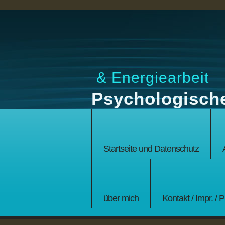
& Energiearbeit
Psychologisch
Startseite und Datenschutz
über mich
Kontakt / Impr. / 